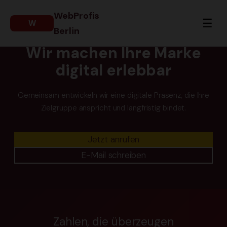
‘) repeat;”>
WebProfis
☰
W
Berlin
WEBDESIGN AUS BERLIN
Wir machen Ihre Marke
digital erlebbar
Gemeinsam entwickeln wir eine digitale Präsenz, die Ihre
Zielgruppe anspricht und langfristig bindet.
Jetzt anrufen
E-Mail schreiben
Zahlen, die überzeugen