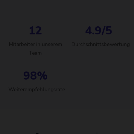
Beratungsgespräch, um Ihre Ziele zu
Optimierung zudem mit besseren Rankings.
verstehen. Dann folgen Konzeption, Design-
Entwurf, Entwicklung und Testing. Wir
12
4.9/5
arbeiten agil mit regelmäßigen Feedback-
Schleifen, sodass Sie jederzeit den
Mitarbeiter in unserem
Durchschnittsbewertung
Fortschritt sehen und Einfluss nehmen
Team
können. Transparenz und Kommunikation
sind uns sehr wichtig.
98%
Weiterempfehlungsrate