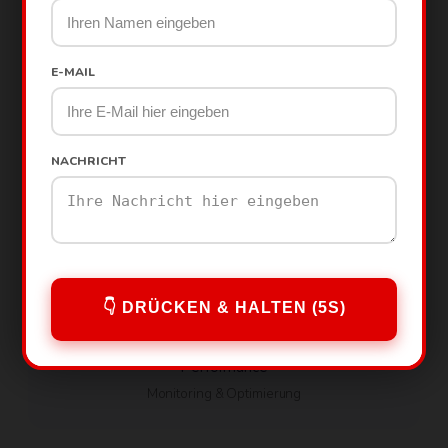
sicheren Seite. Regelmäßige Updates, Backups und
persönlicher Support inklusive.
E-MAIL
🛡️
NACHRICHT
Sicherheit
Regelmäßige Updates & Backups
👇 DRÜCKEN & HALTEN (5S)
⚡
Performance
Monitoring & Optimierung