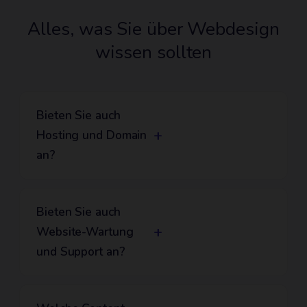
Alles, was Sie über Webdesign
wissen sollten
Bieten Sie auch
+
Hosting und Domain
an?
Ja, wir bieten professionelles Hosting in
deutschen Rechenzentren an. Hohe
Bieten Sie auch
+
Verfügbarkeit, schnelle Ladezeiten, tägliche
Website-Wartung
und Support an?
Backups und umfassender Support sind
inklusive. Wir kümmern uns um die gesamte
Ja, wir bieten umfassende Wartungspakete
technische Infrastruktur, damit Ihre Website