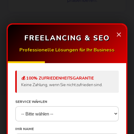
präsentieren.
Keine mobilen Besucher?
❌
×
Mobile-First-Design
FREELANCING & SEO
für perfekte
Professionelle Lösungen für Ihr Business
Darstellung auf allen
Geräten.
💰 100% ZUFRIEDENHEITSGARANTIE
Keine Zahlung, wenn Sie nicht zufrieden sind.
SERVICE WÄHLEN
Support, der überzeugt
Mit unseren Wartungspaketen sind Sie auf der
IHR NAME