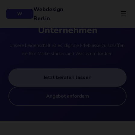
‘) no-repeat bottom; background-size: cover; pointer-
Webdesign
events: none;”>
☰
W
Digitale Maßarbeit für Ihr
Berlin
Unternehmen
Unsere Leidenschaft ist es, digitale Erlebnisse zu schaffen,
die Ihre Marke stärken und Wachstum fördern.
Jetzt beraten lassen
Angebot anfordern