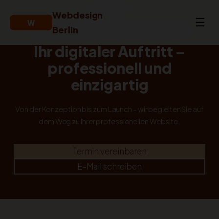
‘) repeat;”>
Webdesign
☰
W
Berlin
IHR PARTNER FÜR ONLINE-ERFOLG
Ihr digitaler Auftritt –
professionell und
einzigartig
Von der Konzeption bis zum Launch – wir begleiten Sie auf
dem Weg zu Ihrer professionellen Website.
Termin vereinbaren
E-Mail schreiben