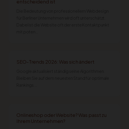
entscheidend ist
Die Bedeutung von professionellem Webdesign
für Berliner Unternehmen wird oft unterschätzt.
Dabei ist die Website oft der erste Kontaktpunkt
mit poten…
SEO-Trends 2026: Was sich ändert
Google aktualisiert ständig seine Algorithmen.
Bleiben Sie auf dem neuesten Stand für optimale
Rankings….
Onlineshop oder Website? Was passt zu
Ihrem Unternehmen?