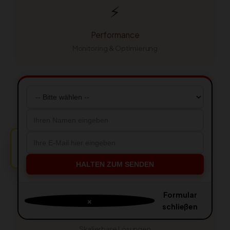
⚡
Performance
Monitoring & Optimierung
💬
Support
Persönlicher Ansprechpartner
Kunde aus Köln
🔔
ist überzeugt! 💰
HALTEN ZUM SENDEN
📈
Formular
×
schließen
Wachstum
Skalierbare Lösungen