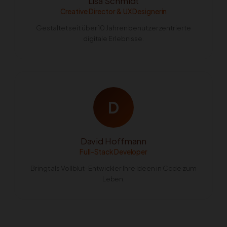
Lisa Schmidt
Creative Director & UX Designerin
Gestaltet seit über 10 Jahren benutzerzentrierte
digitale Erlebnisse.
D
David Hoffmann
Full-Stack Developer
Bringt als Vollblut-Entwickler Ihre Ideen in Code zum
Leben.