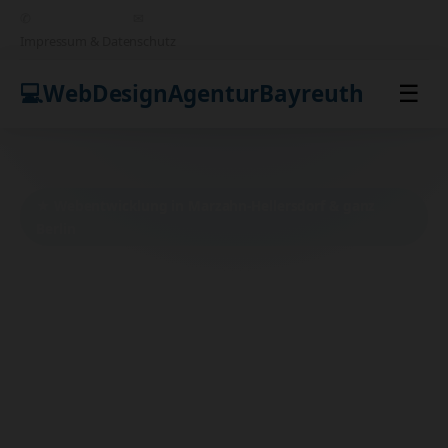
✆
+49 151 68495881
✉
support@webdesignfreelancerberlin.de
Impressum & Datenschutz
💻
WebDesign
AgenturBayreuth
☰
★ Webentwicklung in Marzahn-Hellersdorf & ganz
Berlin
Digitalisierung leicht gemacht –
Ihre neue Website aus der
Hauptstadt
Setzen Sie auf Qualität statt Baukasten. Wir
liefern maßgeschneiderte Webentwicklung mit