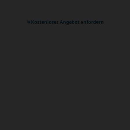
Fokus auf Benutzerfreundlichkeit und Design.
✉ Kostenloses Angebot anfordern
Alle Leistungen entdecken
🌐
Ihre neue Website