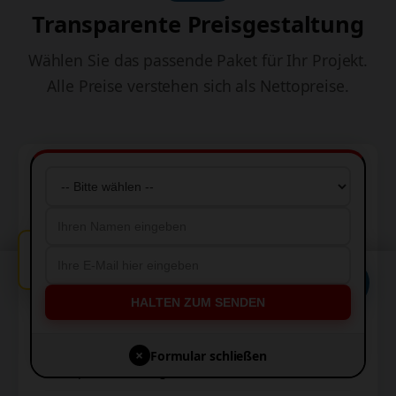
Transparente Preisgestaltung
Wählen Sie das passende Paket für Ihr Projekt.
Alle Preise verstehen sich als Nettopreise.
Starter
999 €
einmalig
🔔
Kostenlose Beratung in Hamburg.
Diese Website verwendet Cookies, um Ihnen die
💬
Idealer Einstieg für kleine Unternehmen
bestmögliche Erfahrung zu bieten.
HALTEN ZUM SENDEN
Akzeptieren
5-Seitige Website
×
Formular schließen
Ablehnen
Responsives Design