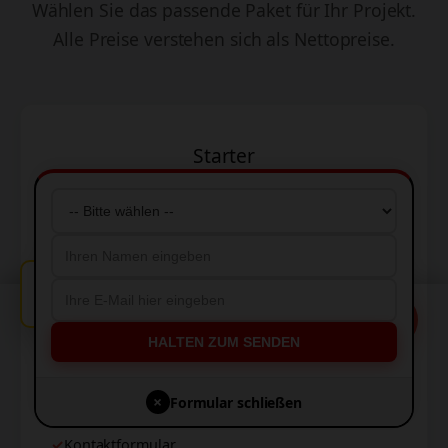
Wählen Sie das passende Paket für Ihr Projekt.
Alle Preise verstehen sich als Nettopreise.
Starter
999 €
einmalig
Idealer Einstieg für kleine Unternehmen
🔔
Neuer Auftrag in München bestätigt.
Diese Website verwendet Cookies, um Ihnen die
💬
5-Seitige Website
bestmögliche Erfahrung zu bieten.
HALTEN ZUM SENDEN
Responsives Design
Akzeptieren
×
Formular schließen
Basis-SEO
Ablehnen
Kontaktformular