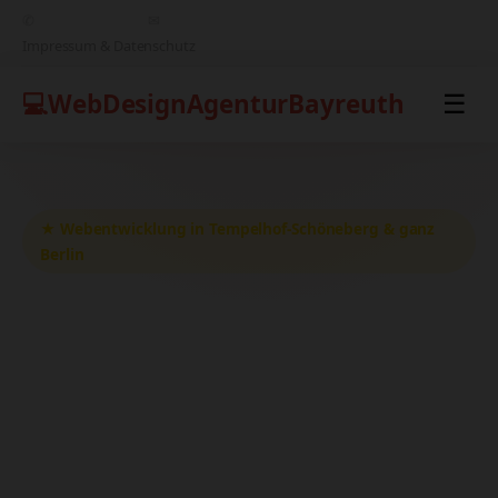
✆
+49 151 68495881
✉
support@webdesignfreelancerberlin.de
Impressum & Datenschutz
💻
WebDesign
AgenturBayreuth
☰
★ Webentwicklung in Tempelhof-Schöneberg & ganz
Berlin
Erfolgreich im Netz mit Ihrer
maßgeschneiderten Website aus
Berlin
Von der Konzeption bis zum Launch – wir
begleiten Sie auf dem Weg zu Ihrer