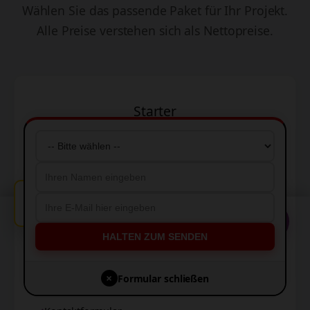
Wählen Sie das passende Paket für Ihr Projekt.
Alle Preise verstehen sich als Nettopreise.
Starter
999 €
einmalig
Idealer Einstieg für kleine Unternehmen
🔔
Jemand aus Berlin hat SEO gebucht!
Diese Website verwendet Cookies, um Ihnen die
💬
5-Seitige Website
bestmögliche Erfahrung zu bieten.
HALTEN ZUM SENDEN
Responsives Design
Akzeptieren
×
Formular schließen
Basis-SEO
Ablehnen