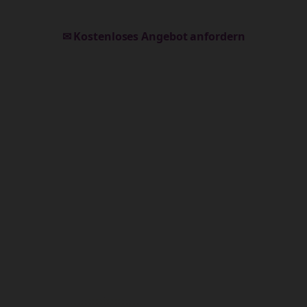
✉ Kostenloses Angebot anfordern
Alle Leistungen entdecken
🌐
Ihre neue Website
Modern • Barrierefrei • SEO-optimiert