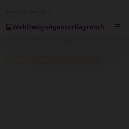
✆
+49 151 68495881
✉
support@webdesignfreelancerberlin.de
Impressum & Datenschutz
💻
WebDesign
AgenturBayreuth
☰
★ Webentwicklung in Spandau & ganz Berlin
Erfolgreich im Netz mit Ihrer
maßgeschneiderten Website aus
Berlin
Von der Konzeption bis zum Launch – wir
begleiten Sie auf dem Weg zu Ihrer
erfolgreichen digitalen Präsenz in Berlin.