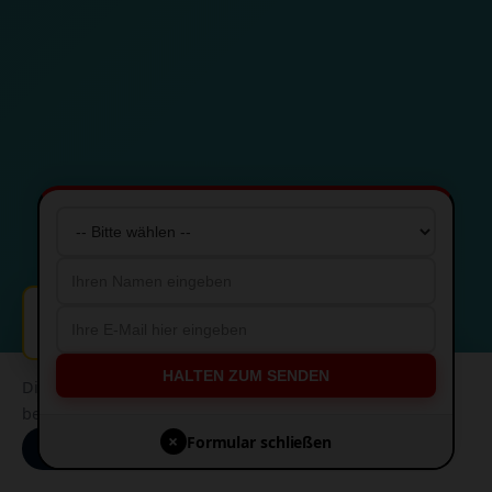
🔔
Kunde aus Köln ist überzeugt! 💰
HALTEN ZUM SENDEN
Diese Website verwendet Cookies, um Ihnen die
bestmögliche Erfahrung zu bieten.
×
Formular schließen
Akzeptieren
Ablehnen