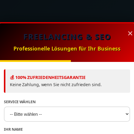
×
FREELANCING & SEO
KETING EXPERTEN IN KREUZBERG
Professionelle Lösungen für Ihr Business
ne-Marketing
💰 100% ZUFRIEDENHEITSGARANTIE
essionell in
Keine Zahlung, wenn Sie nicht zufrieden sind.
zberg: Ihre Age
SERVICE WÄHLEN
igitale Exzellen
IHR NAME