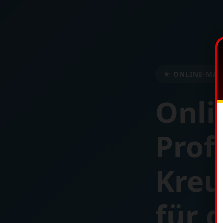
★ ONLINE-MAR
Onli
Prof
Kreu
für d