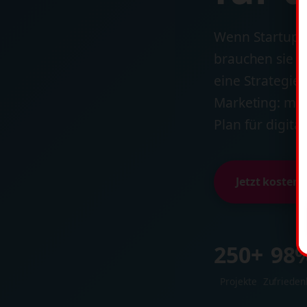
Wenn Startups 
brauchen sie m
eine Strategie
Marketing: mit
Plan für digit
Jetzt kosten
250+
98
Projekte
Zufrieden