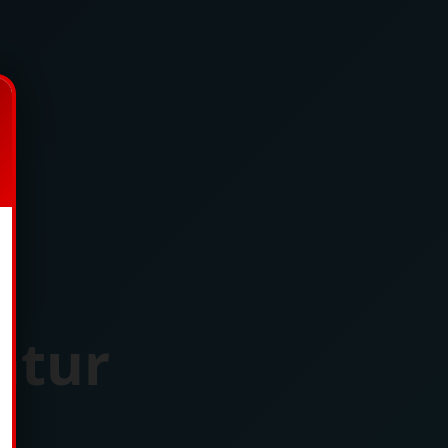
ntur
z