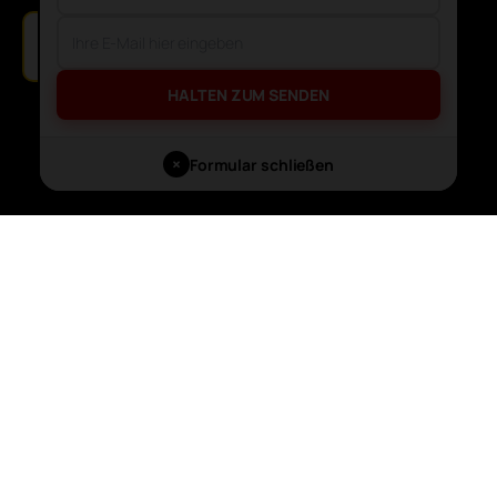
🔔
Kostenlose Beratung in Hamburg.
HALTEN ZUM SENDEN
×
Formular schließen
UNSERE
ELITE-
SERVICES