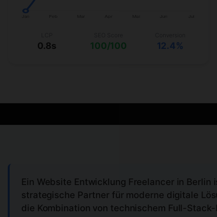
LCP
SEO Score
Conversion
0.8s
100/100
12.4%
Ein
Website Entwicklung Freelancer
in Berlin 
strategische Partner für moderne digitale Lö
die Kombination von technischem Full-Stack-