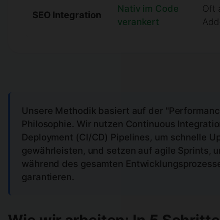
Nativ im Code
Oft 
SEO Integration
verankert
Add
Unsere Methodik basiert auf der "Performance
Philosophie. Wir nutzen Continuous Integrati
Deployment (CI/CD) Pipelines, um schnelle U
gewährleisten, und setzen auf agile Sprints, um
während des gesamten Entwicklungsprozesses
garantieren.