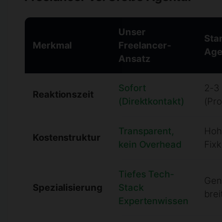
Unser
Sta
Merkmal
Freelancer-
Age
Ansatz
Sofort
2-3
Reaktionszeit
(Direktkontakt)
(Pr
Transparent,
Hoh
Kostenstruktur
kein Overhead
Fixk
Tiefes Tech-
Gene
Spezialisierung
Stack
bre
Expertenwissen